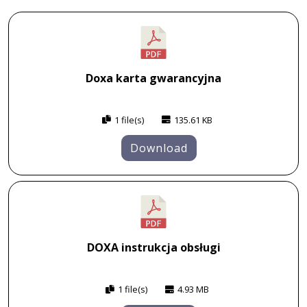
Doxa karta gwarancyjna
1 file(s)
135.61 KB
Download
DOXA instrukcja obsługi
1 file(s)
4.93 MB