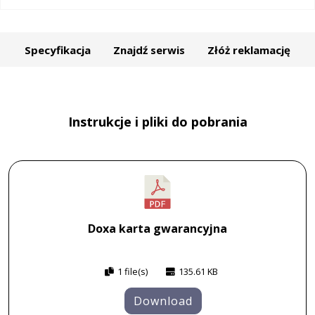
Specyfikacja
Znajdź serwis
Złóż reklamację
Instrukcje i pliki do pobrania
Doxa karta gwarancyjna
1 file(s)
135.61 KB
Download