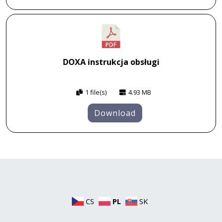
DOXA instrukcja obsługi
1 file(s)
4.93 MB
Download
CS
PL
SK