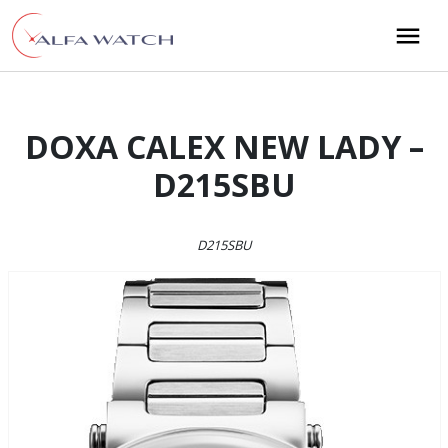
Przejdź do treści
Main Navigation
DOXA CALEX NEW LADY –
D215SBU
D215SBU