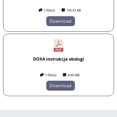
1 file(s)
135.61 KB
Download
DOXA instrukcja obsługi
1 file(s)
4.93 MB
Download