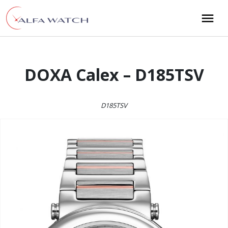
Przejdź do treści
Main Navigation
DOXA Calex – D185TSV
D185TSV