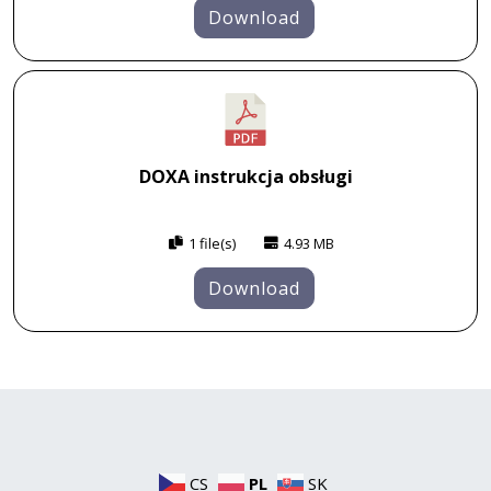
Download
DOXA instrukcja obsługi
1 file(s)
4.93 MB
Download
CS
PL
SK