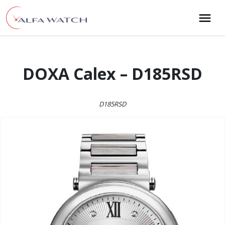
Przejdź do treści
Main Navigation
DOXA Calex – D185RSD
D185RSD