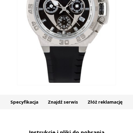
Specyfikacja
Znajdź serwis
Złóż reklamację
Instrukcje i pliki do pobrania