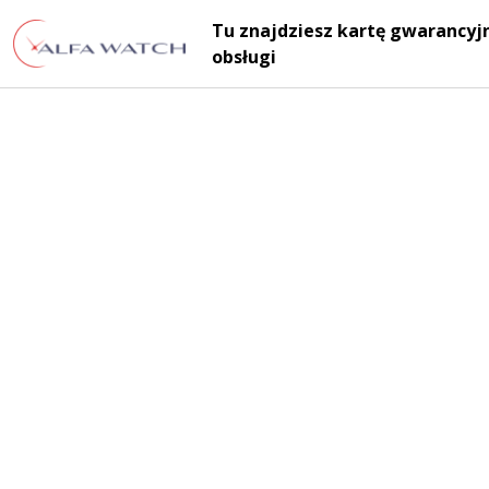
Przejdź do treści
Tu znajdziesz kartę gwarancyjn
Main Navigation
obsługi