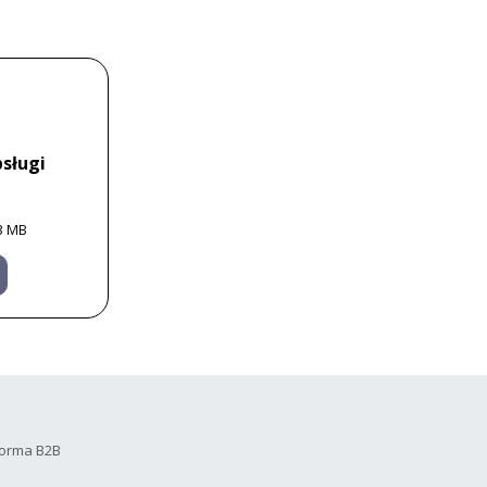
sługi
3 MB
forma B2B