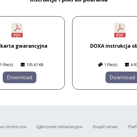
 karta gwarancyjna
DOXA instrukcja ob
1 file(s)
135.61 KB
1 file(s)
4.9
Download
Download
oc techniczna
Zgłoszenie reklamacyjne
Znajdź serwis
Plat