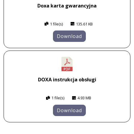
Doxa karta gwarancyjna
1 file(s)
135.61 KB
Download
DOXA instrukcja obsługi
1 file(s)
4.93 MB
Download