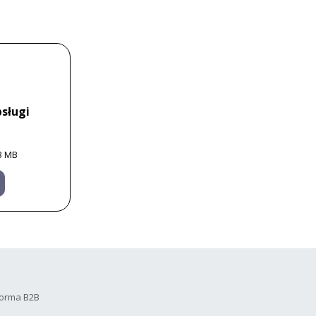
sługi
3 MB
forma B2B