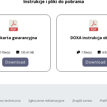
Instrukcje i pliki do pobrania
 karta gwarancyjna
DOXA instrukcja ob
1 file(s)
135.61 KB
1 file(s)
4.9
Download
Download
oc techniczna
Zgłoszenie reklamacyjne
Znajdź serwis
Plat