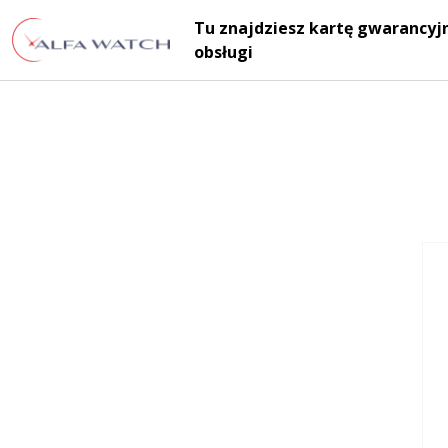
Przejdź do treści
Tu znajdziesz kartę gwarancyjn
Main Navigation
obsługi