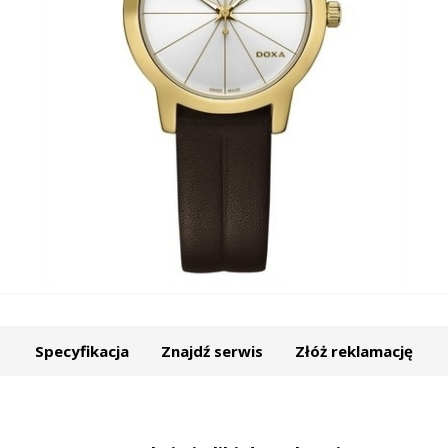
Specyfikacja
Znajdź serwis
Złóż reklamację