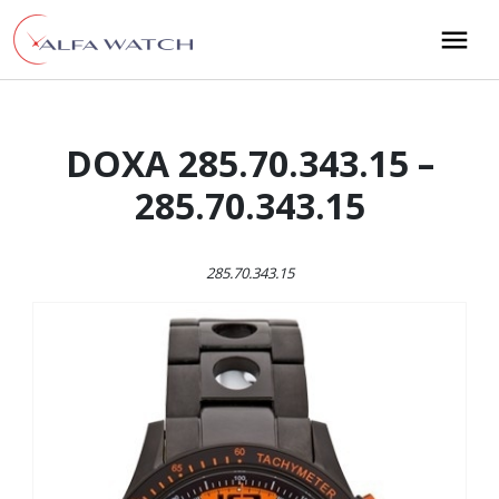
Przejdź do treści
Main Navigation
DOXA 285.70.343.15 –
285.70.343.15
285.70.343.15