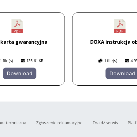
 karta gwarancyjna
DOXA instrukcja ob
1 file(s)
135.61 KB
1 file(s)
4.9
Download
Download
oc techniczna
Zgłoszenie reklamacyjne
Znajdź serwis
Plat