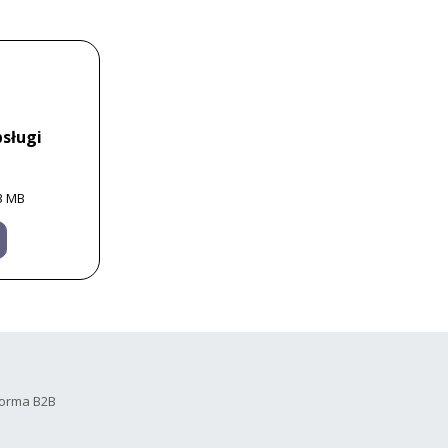
sługi
3 MB
forma B2B