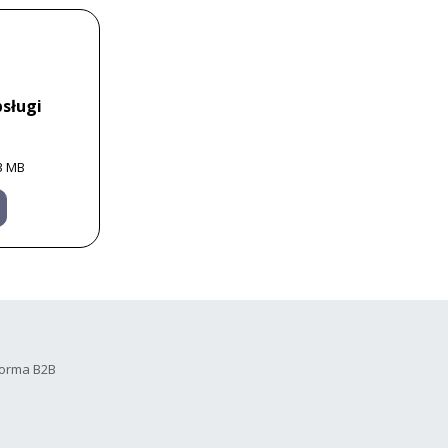
sługi
3 MB
forma B2B