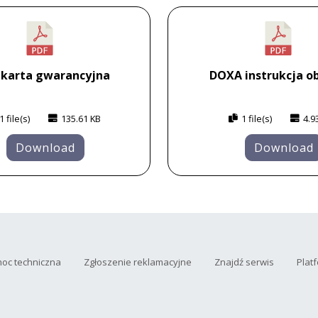
 karta gwarancyjna
DOXA instrukcja ob
1 file(s)
135.61 KB
1 file(s)
4.9
Download
Download
oc techniczna
Zgłoszenie reklamacyjne
Znajdź serwis
Plat