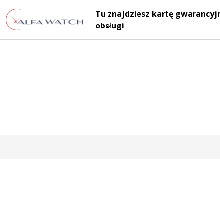
Przejdź do treści
Tu znajdziesz kartę gwarancyjn
Main Navigation
obsługi