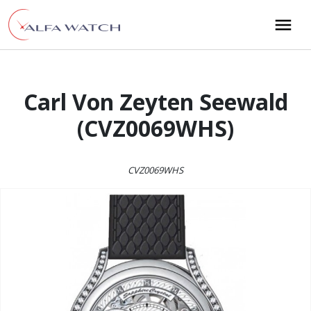
Przejdź do treści
Main Navigation
Carl Von Zeyten Seewald
(CVZ0069WHS)
CVZ0069WHS