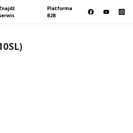
Znajdź
Platforma
serwis
B2B
10SL)