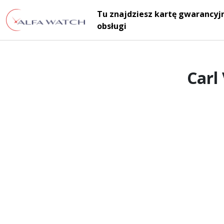
Przejdź do treści
Tu znajdziesz kartę gwarancyjn
Main Navigation
obsługi
Carl