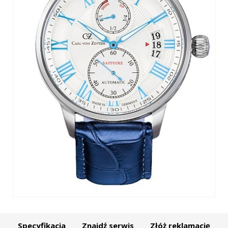
Specyfikacja
Znajdź serwis
Złóż reklamację