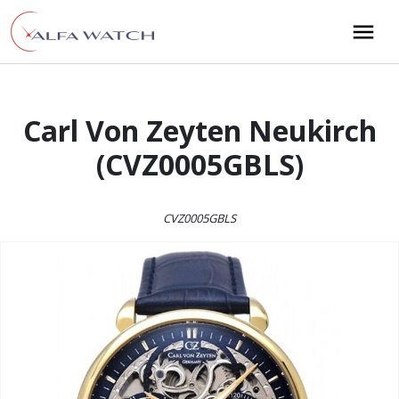
Przejdź do treści
Main Navigation
Carl Von Zeyten Neukirch
(CVZ0005GBLS)
CVZ0005GBLS