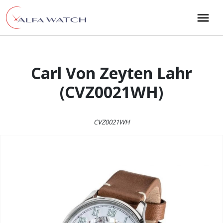
Przejdź do treści
Main Navigation
Carl Von Zeyten Lahr
(CVZ0021WH)
CVZ0021WH