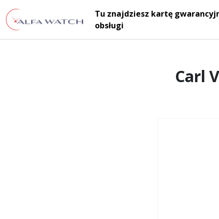
Przejdź do treści
Tu znajdziesz kartę gwarancyjn
Main Navigation
obsługi
Carl 