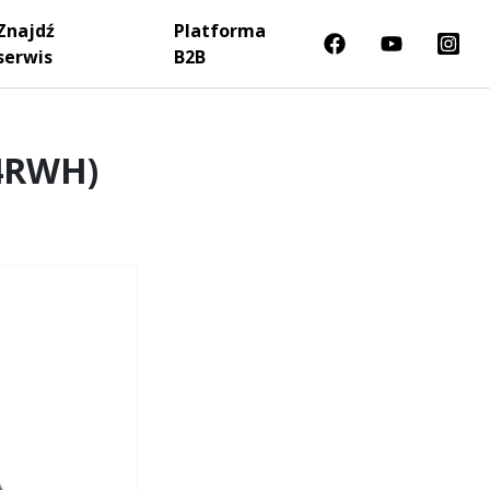
Znajdź
Platforma
serwis
B2B
34RWH)