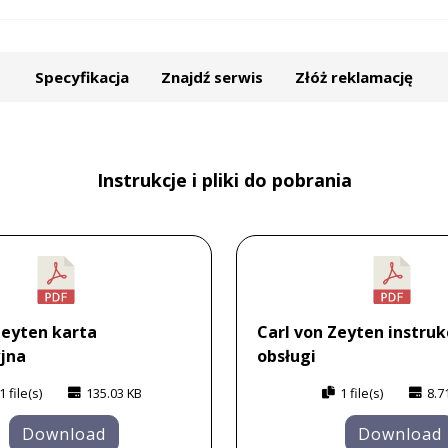
Specyfikacja
Znajdź serwis
Złóż reklamację
Instrukcje i pliki do pobrania
Zeyten karta
Carl von Zeyten instruk
jna
obsługi
1 file(s)
135.03 KB
1 file(s)
8.7
Download
Download