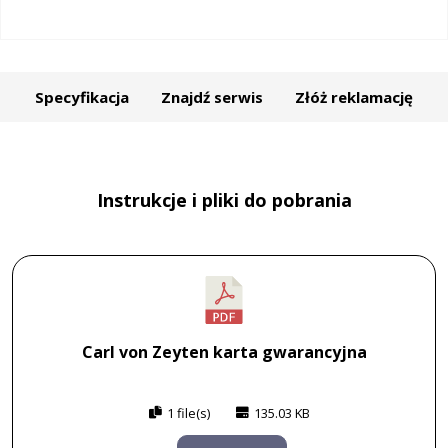
Specyfikacja
Znajdź serwis
Złóż reklamację
Instrukcje i pliki do pobrania
Carl von Zeyten karta gwarancyjna
1 file(s)
135.03 KB