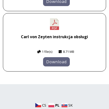
Download
Carl von Zeyten instrukcja obsługi
1 file(s)
8.71 MB
Download
CS
PL
SK