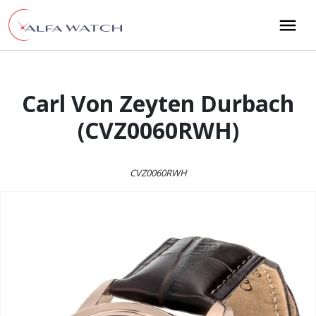
Przejdź do treści
Main Navigation
Carl Von Zeyten Durbach
(CVZ0060RWH)
CVZ0060RWH