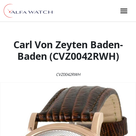
Przejdź do treści
Main Navigation
Carl Von Zeyten Baden-
Baden (CVZ0042RWH)
CVZ0042RWH