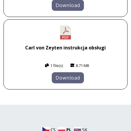
Download
Carl von Zeyten instrukcja obsługi
1 file(s)
8.71 MB
Download
CS
PL
SK