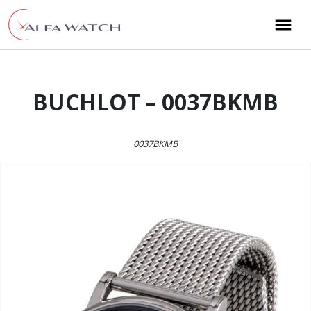
Przejdź do treści
Main Navigation
BUCHLOT – 0037BKMB
0037BKMB