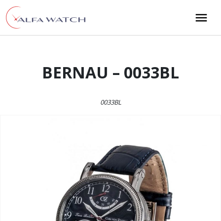
Przejdź do treści
Main Navigation
BERNAU – 0033BL
0033BL