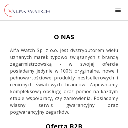
Po
O NAS
techn
Alfa Watch Sp. z o.o. jest dystrybutorem wielu
Zgłos
uznanych marek typowo związanych z branżą
reklam
zegarmistrzowską - w swojej ofercie
posiadamy jedynie w 100% oryginalne, nowe i
Zna
pełnowartościowe produkty bestsellerowych i
ser
cenionych światowych brandów. Zapewniamy
kompleksową obsługę oraz pomoc na każdym
etapie współpracy, czy zamówienia. Posiadamy
Zal
własny serwis gwarancyjny oraz
się
pogwarancyjny zegarków.
plat
B
Oferta B2B