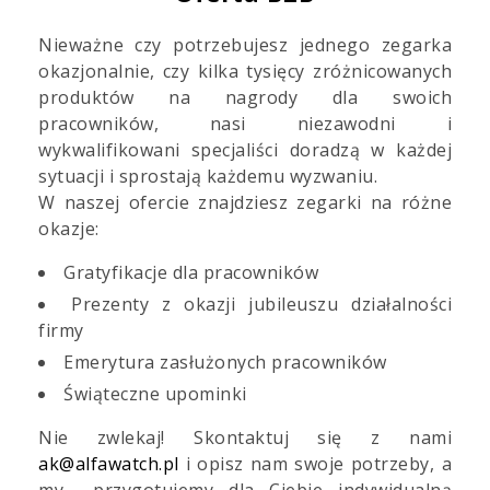
Zad
Nieważne czy potrzebujesz jednego zegarka
do 
okazjonalnie, czy kilka tysięcy zróżnicowanych
+48
produktów na nagrody dla swoich
091
pracowników, nasi niezawodni i
wykwalifikowani specjaliści doradzą w każdej
sytuacji i sprostają każdemu wyzwaniu.
W naszej ofercie znajdziesz zegarki na różne
okazje:
Gratyfikacje dla pracowników
Prezenty z okazji jubileuszu działalności
firmy
Emerytura zasłużonych pracowników
Świąteczne upominki
Nie zwlekaj! Skontaktuj się z nami
ak@alfawatch.pl
i opisz nam swoje potrzeby, a
my przygotujemy dla Ciebie indywidualną