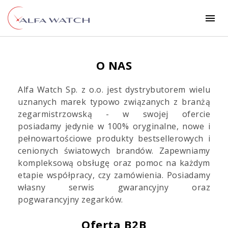
Po
O NAS
techn
Alfa Watch Sp. z o.o. jest dystrybutorem wielu
Zgłos
uznanych marek typowo związanych z branżą
reklam
zegarmistrzowską - w swojej ofercie
posiadamy jedynie w 100% oryginalne, nowe i
Zna
pełnowartościowe produkty bestsellerowych i
ser
cenionych światowych brandów. Zapewniamy
kompleksową obsługę oraz pomoc na każdym
etapie współpracy, czy zamówienia. Posiadamy
Zal
własny serwis gwarancyjny oraz
się
pogwarancyjny zegarków.
plat
B
Oferta B2B