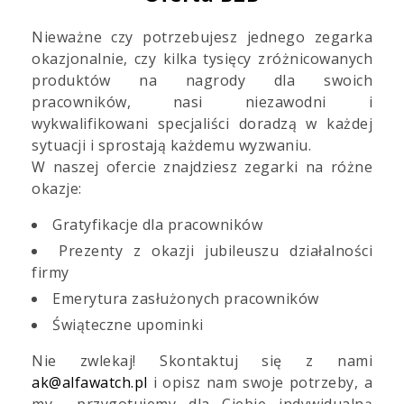
Zad
Nieważne czy potrzebujesz jednego zegarka
do 
okazjonalnie, czy kilka tysięcy zróżnicowanych
+48
produktów na nagrody dla swoich
091
pracowników, nasi niezawodni i
wykwalifikowani specjaliści doradzą w każdej
sytuacji i sprostają każdemu wyzwaniu.
W naszej ofercie znajdziesz zegarki na różne
okazje:
Gratyfikacje dla pracowników
Prezenty z okazji jubileuszu działalności
firmy
Emerytura zasłużonych pracowników
Świąteczne upominki
Nie zwlekaj! Skontaktuj się z nami
ak@alfawatch.pl
i opisz nam swoje potrzeby, a
my przygotujemy dla Ciebie indywidualną