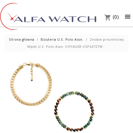
×

(0)
shopping_cart
Strona główna
Biżuteria U.S. Polo Assn.
Zestaw prezentowy
Męski U.S. Polo Assn. VOYAGER USP6372TW
UM
PREZ
W S
Telef