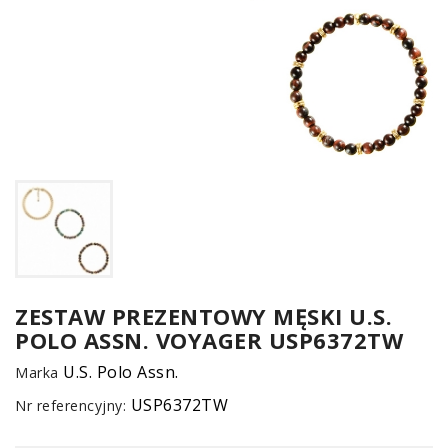
UM
SPO
ONL
Z
ZESTAW PREZENTOWY MĘSKI U.S.
POLO ASSN. VOYAGER USP6372TW
E-
serwis
U.S. Polo Assn.
Marka
USP6372TW
Nr referencyjny: