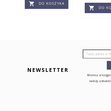

KA
DO KOSZYKA

DO KO
NEWSLETTER
Możesz zrezygno
należy odnaleź