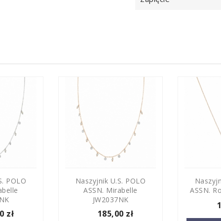
.S. POLO
Naszyjnik U.S. POLO
Naszyjn
abelle
ASSN. Mirabelle
ASSN. R
6NK
JW2037NK
0 zł
185,00 zł