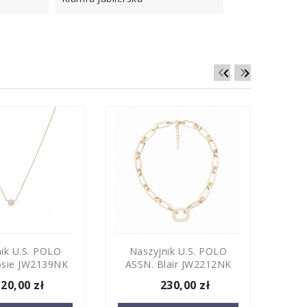


ik U.S. POLO
Naszyjnik U.S. POLO
Br
osie JW2139NK
ASSN. Blair JW2212NK
ASS
120,00 zł
230,00 zł