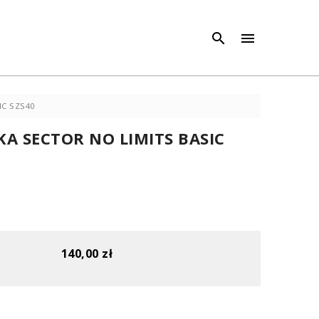
×
×



IC SZS40
A SECTOR NO LIMITS BASIC
140,00 zł