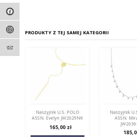
PRODUKTY Z TEJ SAMEJ KATEGORII
OLO
Naszyjnik U.S. POLO
Naszyjnik U
1BR
ASSN. Evelyn JW2029NK
ASSN. Mir
JW203
165,00 zł
185,0