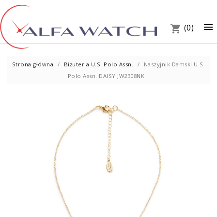
×

(0)
shopping_cart
Strona główna
Biżuteria U.S. Polo Assn.
Naszyjnik Damski U.S.
Polo Assn. DAISY JW2308NK
UM
PREZ
W S
Telef