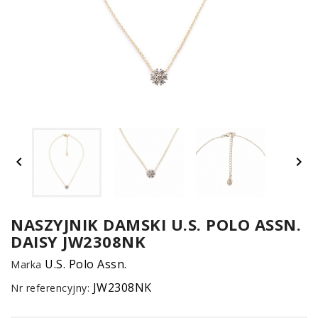
UM


SPO
ONL
Z
NASZYJNIK DAMSKI U.S. POLO ASSN.
DAISY JW2308NK
E-
serwis
U.S. Polo Assn.
Marka
JW2308NK
Nr referencyjny: