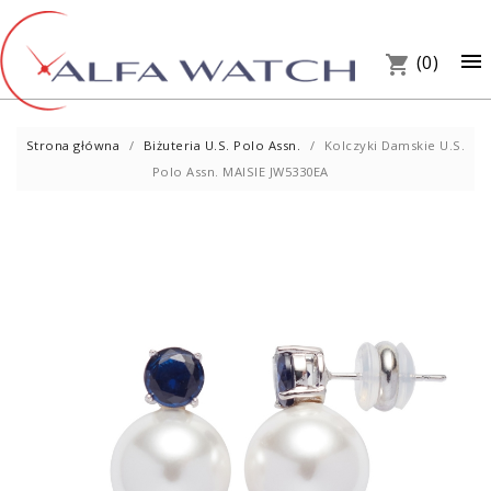
×

(0)
shopping_cart
Strona główna
Biżuteria U.S. Polo Assn.
Kolczyki Damskie U.S.
Polo Assn. MAISIE JW5330EA
UM
PREZ
W S
Telef