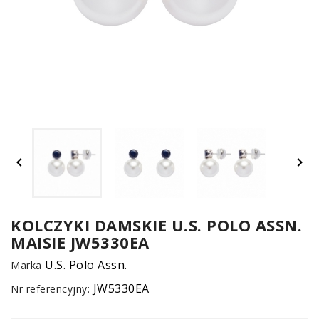
UM


SPO
ONL
Z
KOLCZYKI DAMSKIE U.S. POLO ASSN.
MAISIE JW5330EA
E-
serwis
U.S. Polo Assn.
Marka
JW5330EA
Nr referencyjny: