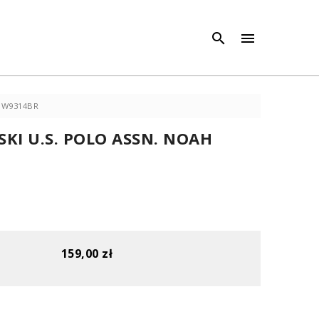
×
×



 JW9314BR
KI U.S. POLO ASSN. NOAH
159,00 zł