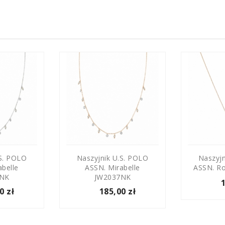
.S. POLO
Naszyjnik U.S. POLO
Naszyjn
abelle
ASSN. Mirabelle
ASSN. R
6NK
JW2037NK
0 zł
185,00 zł