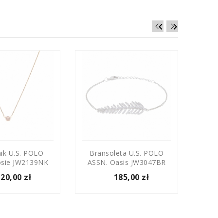


ik U.S. POLO
Bransoleta U.S. POLO
Br
osie JW2139NK
ASSN. Oasis JW3047BR
ASSN
120,00 zł
185,00 zł