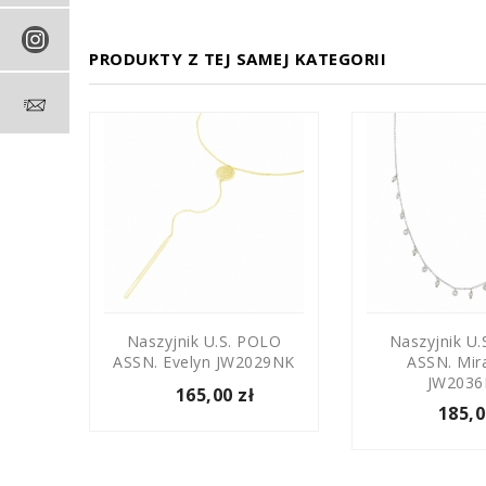
PRODUKTY Z TEJ SAMEJ KATEGORII
OLO
Naszyjnik U.S. POLO
Naszyjnik U
189BR
ASSN. Evelyn JW2029NK
ASSN. Mir
JW203
165,00 zł
185,0