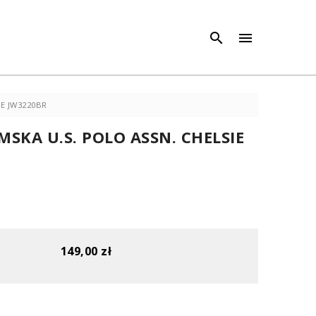
×
×



IE JW3220BR
SKA U.S. POLO ASSN. CHELSIE
149,00 zł