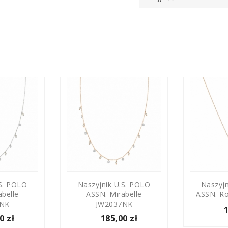
.S. POLO
Naszyjnik U.S. POLO
Naszyjn
abelle
ASSN. Mirabelle
ASSN. R
6NK
JW2037NK
0 zł
185,00 zł