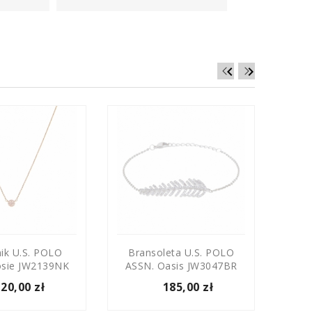


ik U.S. POLO
Bransoleta U.S. POLO
Br
osie JW2139NK
ASSN. Oasis JW3047BR
ASSN
120,00 zł
185,00 zł