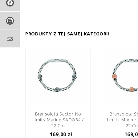
PRODUKTY Z TEJ SAMEJ KATEGORII
 No
Bransoleta Sector No
Bransoleta S
55 /
Limits Marine SADQ34 /
Limits Marine
22 Cm
22 C
169,00 zł
169,0