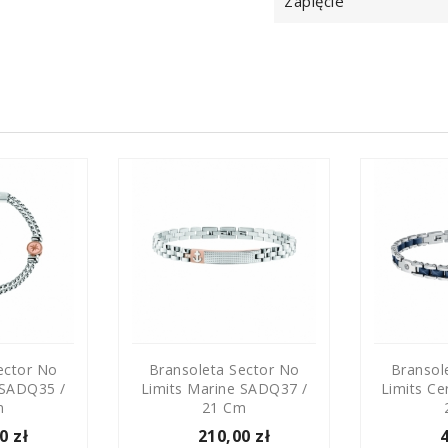
Zapięcie
ector No
Bransoleta Sector No
Bransol
 SADQ35 /
Limits Marine SADQ37 /
Limits Ce
m
21 Cm
0 zł
210,00 zł