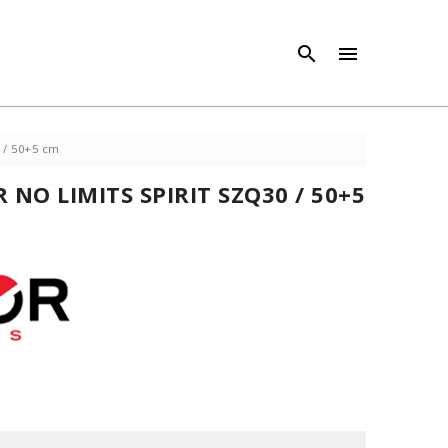
×
×



 / 50+5 cm
 NO LIMITS SPIRIT SZQ30 / 50+5