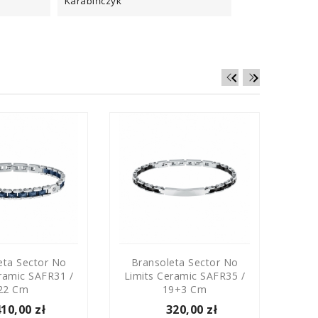
Karabińczyk


eta Sector No
Bransoleta Sector No
Br
ramic SAFR31 /
Limits Ceramic SAFR35 /
Limi
22 Cm
19+3 Cm
410,00 zł
320,00 zł