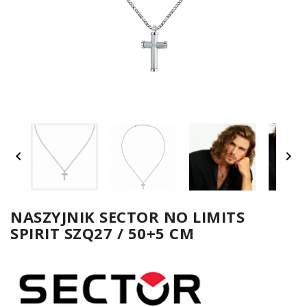
UM


SPO
ONL
Z
NASZYJNIK SECTOR NO LIMITS
SPIRIT SZQ27 / 50+5 CM
E-
serwis