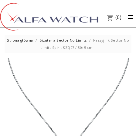
×

(0)
shopping_cart
Strona główna
Biżuteria Sector No Limits
Naszyjnik Sector No
Limits Spirit SZQ27 / 50+5 cm
UM
PREZ
W S
Telef