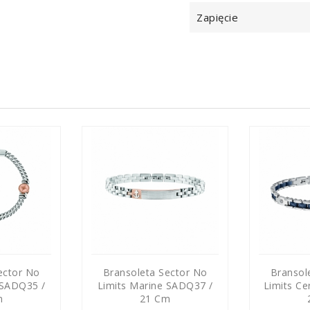
Zapięcie
ector No
Bransoleta Sector No
Bransol
 SADQ35 /
Limits Marine SADQ37 /
Limits Ce
m
21 Cm