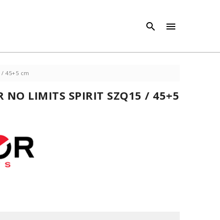
×
×



 / 45+5 cm
 NO LIMITS SPIRIT SZQ15 / 45+5