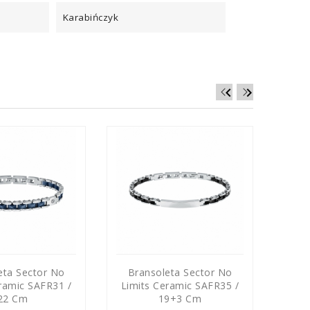
Karabińczyk


eta Sector No
Bransoleta Sector No
Br
ramic SAFR31 /
Limits Ceramic SAFR35 /
Limi
22 Cm
19+3 Cm