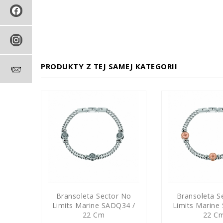
PRODUKTY Z TEJ SAMEJ KATEGORII
 No
Bransoleta Sector No
Bransoleta S
55 /
Limits Marine SADQ34 /
Limits Marine
22 Cm
22 C