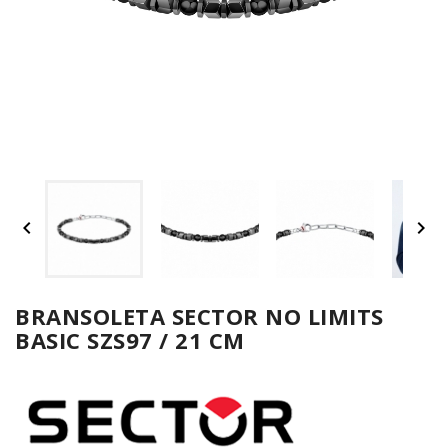
UM


SPO
ONL
Z
BRANSOLETA SECTOR NO LIMITS
BASIC SZS97 / 21 CM
E-
serwis