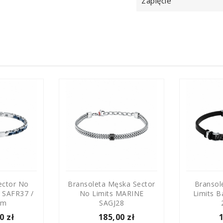
Zapięcie
ector No
Bransoleta Męska Sector
Bransol
c SAFR37 /
No Limits MARINE
Limits B
Cm
SAGJ28
0 zł
185,00 zł