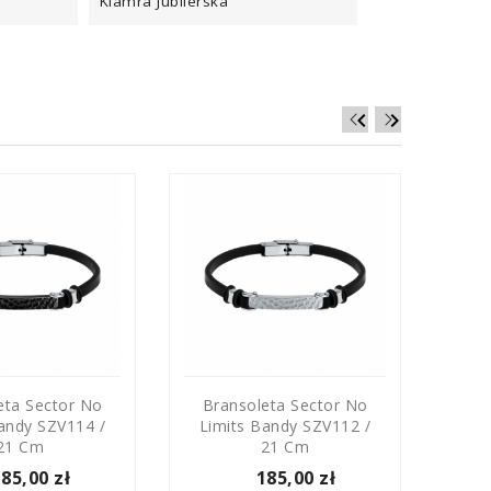
Klamra Jubilerska


eta Sector No
Bransoleta Sector No
Br
andy SZV114 /
Limits Bandy SZV112 /
21 Cm
21 Cm
185,00 zł
185,00 zł