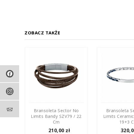
ZOBACZ TAKŻE
ector
Bransoleta Sector No
Bransoleta S
NE
Limits Bandy SZV79 / 22
Limits Cerami
Cm
19+3 
210,00 zł
320,0