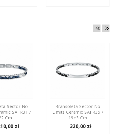


eta Sector No
Bransoleta Sector No
Br
ramic SAFR31 /
Limits Ceramic SAFR35 /
Limi
22 Cm
19+3 Cm
410,00 zł
320,00 zł