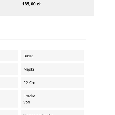
185,00 zł
Basic
Męski
22 Cm
Emalia
Stal