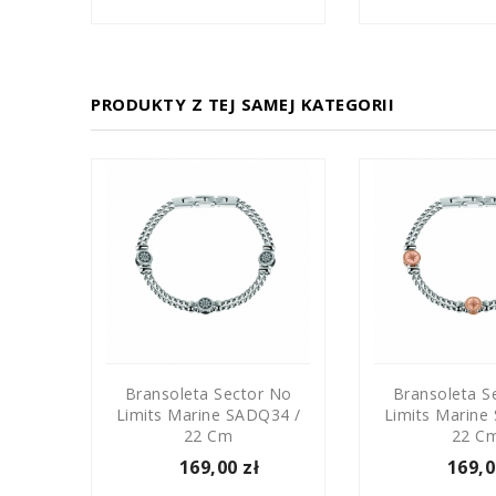
PRODUKTY Z TEJ SAMEJ KATEGORII
 No
Bransoleta Sector No
Bransoleta S
55 /
Limits Marine SADQ34 /
Limits Marine
22 Cm
22 C
169,00 zł
169,0