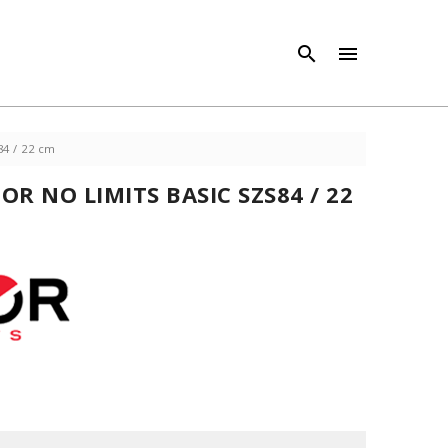
×
×



84 / 22 cm
R NO LIMITS BASIC SZS84 / 22