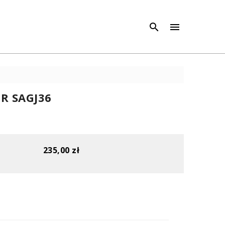
×
×



R SAGJ36
235,00 zł