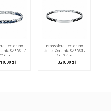
eta Sector No
Bransoleta Sector No
Br
ramic SAFR31 /
Limits Ceramic SAFR35 /
Limi
22 Cm
19+3 Cm
410,00 zł
320,00 zł